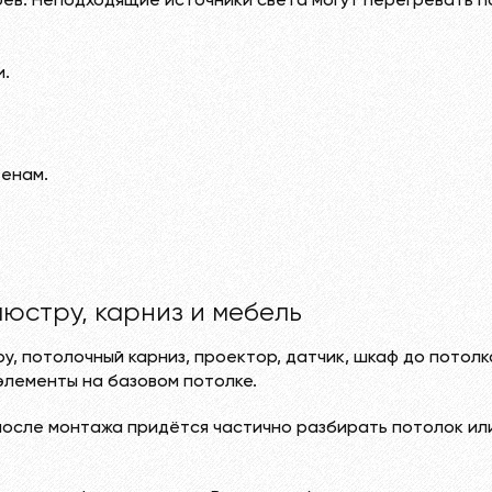
рев. Неподходящие источники света могут перегревать п
и.
тенам.
люстру, карниз и мебель
у, потолочный карниз, проектор, датчик, шкаф до потолк
элементы на базовом потолке.
после монтажа придётся частично разбирать потолок или