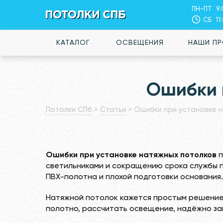
ПН-ПТ
9:
СБ
11
КАТАЛОГ
ОСВЕЩЕНИЯ
НАШИ П
Ошибки 
Потолки СПб
>
Статьи
>
Ошибки при установке 
Ошибки при установке натяжных потолков
п
светильниками и сокращению срока службы п
ПВХ-полотна и плохой подготовки основания.
Натяжной потолок кажется простым решение
полотно, рассчитать освещение, надёжно зак