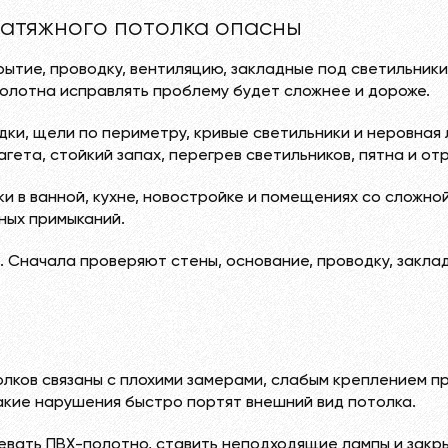
атяжного потолка опасны
ытие, проводку, вентиляцию, закладные под светильники
полотна исправлять проблему будет сложнее и дороже.
дки, щели по периметру, кривые светильники и неровная 
гета, стойкий запах, перегрев светильников, пятна и от
и в ванной, кухне, новостройке и помещениях со сложно
жных примыканий.
 Сначала проверяют стены, основание, проводку, заклад
олков связаны с плохими замерами, слабым креплением п
кие нарушения быстро портят внешний вид потолка.
ревать ПВХ-полотно, ставить неподходящие лампы и закр