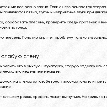
остояние всё равно важно. Если с него осыпается старая
м появляются пятна, бугры и неприятные звуки при движен
и, обработать плесень, проверить следы протечек и вын
новки потолка.
ю плесень. Полотно спрячет проблему только визуально,
 слабую стену
акрепить его в рыхлую штукатурку, старую отделку или 
ез несколько недель или месяцев.
омах, на стенах из газобетона, гипсокартона или при пл
вание.
т слишком редко, профиль может выгнуться. На кривых ст